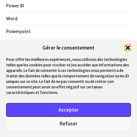
Power BI
Word
Powerpoint
Outlook
Gérer le consentement
Teams
Pour offrir les meilleures expériences, nous utilisons des technologies
telles que les cookies pour stocker et/ou accéder aux informations des
Notion
appareils. Le fait de consentir à ces technologies nous permettra de
traiter des données telles que le comportement de navigation ou les ID
uniques sur ce site. Le fait de ne pas consentir ou de retirer son
Google
consentement peut avoir un effet négatif sur certaines
caractéristiques et fonctions.
Masterclass
Contactez-moi
Accepter
Support
Refuser
© 2026
Expert IA & BI
Design
Jean-Louis Maso