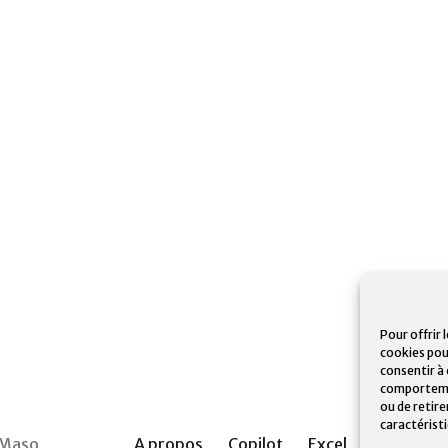
Pour offrir 
cookies pou
consentir à
comportement
ou de retir
caractérist
 Maso
A propos
Copilot
Excel
Power BI