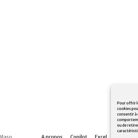
Pour offrir 
cookies pou
consentir à
comportement
ou de retir
caractérist
 Maso
A propos
Copilot
Excel
Power BI