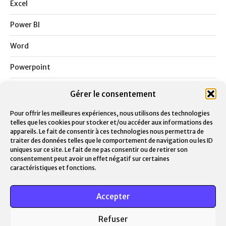
Excel
Power BI
Word
Powerpoint
Outlook
Gérer le consentement
Teams
Pour offrir les meilleures expériences, nous utilisons des technologies
telles que les cookies pour stocker et/ou accéder aux informations des
Notion
appareils. Le fait de consentir à ces technologies nous permettra de
traiter des données telles que le comportement de navigation ou les ID
uniques sur ce site. Le fait de ne pas consentir ou de retirer son
Google
consentement peut avoir un effet négatif sur certaines
caractéristiques et fonctions.
Masterclass
Contactez-moi
Accepter
Support
Refuser